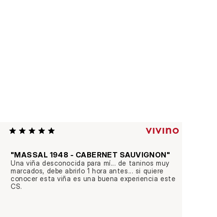
"MASSAL 1948 - CABERNET SAUVIGNON"
"AZUD
Una viña desconocida para mí... de taninos muy 
Mejor G
marcados, debe abrirlo 1 hora antes... si quiere 
Descor
conocer esta viña es una buena experiencia este 
y bien 
CS.