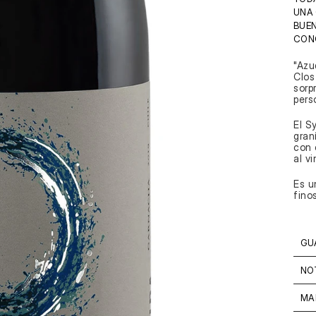
UNA 
BUEN
CONC
"Azu
Clos
sorp
pers
El S
gran
con 
al vi
Es u
fino
GU
NO
MA