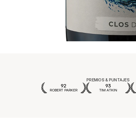
PREMIOS & PUNTAJES
92
93
ROBERT PARKER
TIM ATKIN