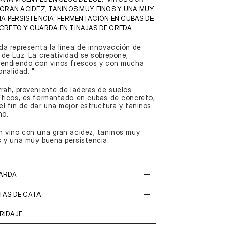
GRAN ACIDEZ, TANINOS MUY FINOS Y UNA MUY 
A PERSISTENCIA. FERMENTACIÓN EN CUBAS DE 
RETO Y GUARDA EN TINAJAS DE GREDA. 
da representa la línea de innovacción de 
 de Luz. La creatividad se sobrepone, 
rendiendo con vinos frescos y con mucha 
onalidad. " 
yrah, proveniente de laderas de suelos 
íticos, es fermantado en cubas de concreto, 
el fin de dar una mejor estructura y taninos 
no.  
n vino con una gran acidez, taninos muy 
s y una muy buena persistencia.
ARDA
TAS DE CATA
RIDAJE