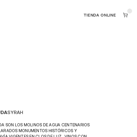
TIENDA ONLINE
TIENDA ONLINE
UDA
SYRAH
A SON LOS MOLINOS DE AGUA CENTENARIOS 
LARADOS MONUMENTOS HISTÓRICOS Y 
VÍA VIGENTES EN CLOS DE LUZ.  VINOS CON 