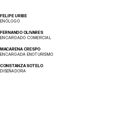
FELIPE URIBE
ENÓLOGO
FERNANDO OLIVARES
ENCARGADO COMERCIAL
MACARENA CRESPO
ENCARGADA ENOTURISMO
CONSTANZA SOTELO
DISEÑADORA
AYUDA
PUNTOS DE VENTA
CONTÁCTANOS
DESPACHOS
CAMBIOS & DEVOLUCIONES
POLÍTICA DE PRIVACIDAD
TÉRMINOS DE USO