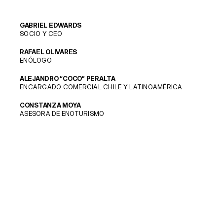
GABRIEL EDWARDS
SOCIO Y CEO
RAFAEL OLIVARES
ENÓLOGO
ALEJANDRO “COCO” PERALTA
ENCARGADO COMERCIAL CHILE Y LATINOAMÉRICA
CONSTANZA MOYA
ASESORA DE ENOTURISMO
© 2025 CLOS DE LUZ. TODOS LOS DERECHOS RESERVADOS.
VIÑA FAMILIAR FUNDADA EN 2015 · VALLE DE ALMAHUE, CACHAPOAL,
Select Language
Spanish